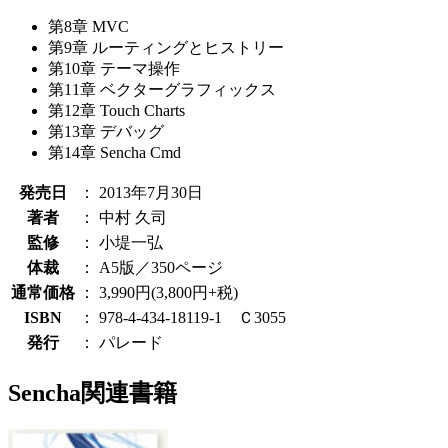
第8章 MVC
第9章 ルーティングとヒストリー
第10章 テーマ操作
第11章 ベクターグラフィックス
第12章 Touch Charts
第13章 デバッグ
第14章 Sencha Cmd
発売日
：
2013年7月30日
著者
：
中村 久司
監修
：
小堤一弘
体裁
：
A5版／350ページ
通常価格
：
3,990円(3,800円+税)
ISBN
：
978-4-434-18119-1 Ｃ3055
発行
：
パレード
Sencha関連書籍