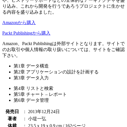
や、ヒストリーサポートなどの全体的なアーキテクチャを盛
り込み、これから開発を行うであろうプロジェクトに生かせ
る内容を盛り込みました。
Amazonから購入
Packt Publishingから購入
Amazon、Packt Publishingは外部サイトとなります。サイトで
のお取引や個人情報の取り扱いについては、サイトをご確認
下さい。
第1章 データ構造
第2章 アプリケーションの設計を計画する
第3章 データ入力
第4章 リストと検索
第5章 チャート – レポート
第6章 データ管理
発売日
：
2013年12月24日
著者
：
小堤一弘
体裁
：
23.5 x 19 x 0.9 cm / 162ページ