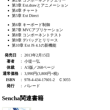
第2章 コンポーネントクエリー
第3章 Ext.drawとアニメーション
第4章 チャート
第5章 Ext Direct
第6章 キーボード制御
第7章 MVCアプリケーション
第8章 コンポーネントテスト
第9章 デバッグとリリース
第10章 Ext JS 4.1の新機能
発売日
：
2013年2月15日
著者
：
小堤一弘
体裁
：
A5版／268ページ
通常価格
：
3,990円(3,800円+税)
ISBN
：
978-4-434-17601-2 Ｃ3055
発行
：
パレード
Sencha関連書籍