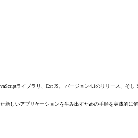
ptライブラリ、Ext JS。 バージョン4.1のリリース、そしてSen
、進化した新しいアプリケーションを生み出すための手順を実践的に