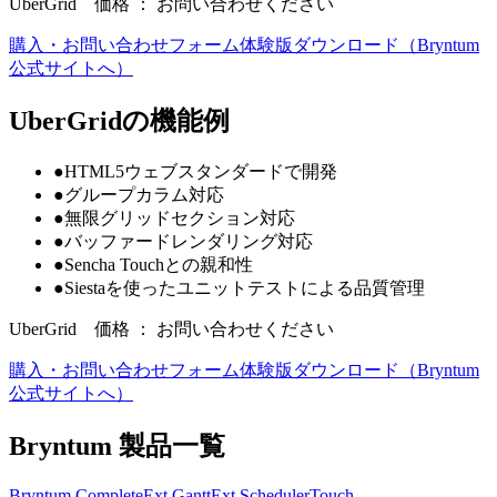
UberGrid 価格 ： お問い合わせください
購入・お問い合わせフォーム
体験版ダウンロード（Bryntum
公式サイトへ）
UberGridの機能例
●
HTML5ウェブスタンダードで開発
●
グループカラム対応
●
無限グリッドセクション対応
●
バッファードレンダリング対応
●
Sencha Touchとの親和性
●
Siestaを使ったユニットテストによる品質管理
UberGrid 価格 ： お問い合わせください
購入・お問い合わせフォーム
体験版ダウンロード（Bryntum
公式サイトへ）
Bryntum 製品一覧
Bryntum Complete
Ext Gantt
Ext Scheduler
Touch