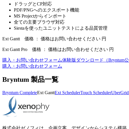
ドラッグとCP対応
PDF/PNGへのエクスポート機能
MS Projectからインポート
全ての主要ブラウザ対応
Siestaを使ったユニットテストによる品質管理
Ext Gantt 価格 ： 価格はお問い合わせください 円
Ext Gantt Pro 価格 ： 価格はお問い合わせください 円
購入・お問い合わせフォーム
体験版ダウンロード（Bryntu
購入・お問い合わせフォーム
Bryntum 製品一覧
Bryntum Complete
Ext Gantt
Ext Scheduler
Touch Scheduler
UberGrid
株式会社ゼノフィは、企画立案、デザインからシステム構築、