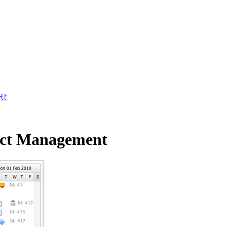
せ
ject Management