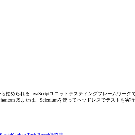
料から始められるJavaScriptユニットテスティングフレーム
ら、Phantom JSまたは、Seleniumを使ってヘッドレスでテス
Siesta
Kanban Task Board
価格表