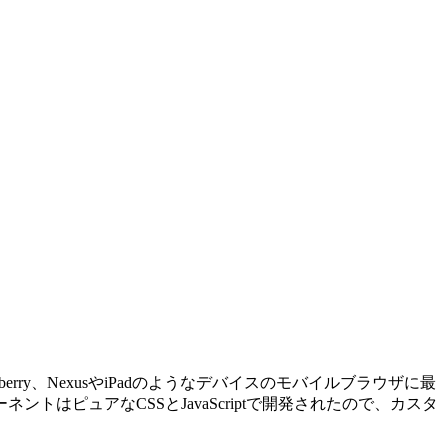
erry、NexusやiPadのようなデバイスのモバイルブラウザに最
ピュアなCSSとJavaScriptで開発されたので、カスタ