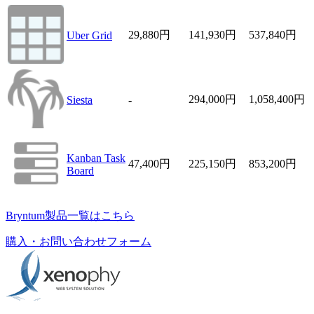
29,880
円
141,930
円
537,840
円
Uber Grid
294,000
円
1,058,400
円
Siesta
-
Kanban Task
47,400
円
225,150
円
853,200
円
Board
Bryntum製品一覧はこちら
購入・お問い合わせフォーム