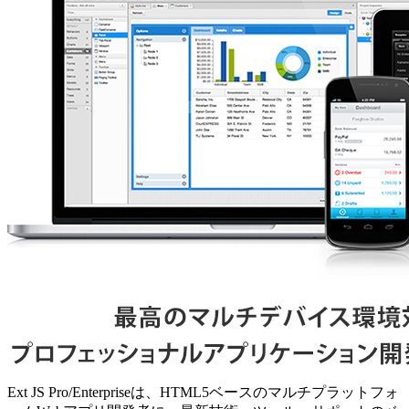
Ext JS Pro/Enterpriseは、HTML5ベースのマルチプラットフォ