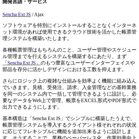
開発言語・サービス
Sencha Ext JS
/ Ajax
ソフトウェアを特別にインストールすることなくインターネ
ット環境があれば使用できるクラウド技術を活かした帳票管
理システムを構築いたします。
各種帳票管理はもちろんのこと、ユーザー管理やスケジュー
ル管理までを行えるシステムを構築するにあたり、まず
「Sencha Ext JS」
のもつ豊富なユーザーインターフェイスや
部品を存分に活かしデザインにおける工数を抑えます。
さらにロジック上の複雑な仕組みを効率よく機能に組み込ん
でいきます。見積、受発注、請求、入金管理などの基幹業務
を同一のシステム内で一括して管理できるように設計し、必
要なデータをWeb上で管理、帳票をEXCEL形式やPDF形式で
出力できるようにします。
基本構造は「Sencha Ext JS」でシンプルに構築したうえで、
帳票管理システムを導入するクライアント様それぞれの状況
に応じてフレキシブルに機能を追加出来るように設計しま
す。そうすることで、業務のペーパーレス化、作業効率向上