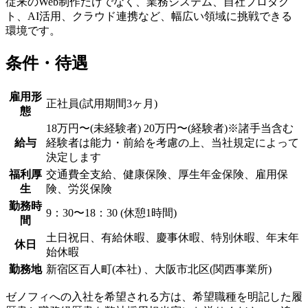
従来のWeb制作だけでなく、業務システム、自社プロダク
ト、AI活用、クラウド連携など、幅広い領域に挑戦できる
環境です。
条件・待遇
雇用形
正社員(試用期間3ヶ月)
態
18万円〜(未経験者) 20万円〜(経験者)※諸手当含む
給与
経験者は能力・前給を考慮の上、当社規定によって
決定します
福利厚
交通費全支給、健康保険、厚生年金保険、雇用保
生
険、労災保険
勤務時
9：30〜18：30 (休憩1時間)
間
土日祝日、有給休暇、慶事休暇、特別休暇、年末年
休日
始休暇
勤務地
新宿区百人町(本社) 、大阪市北区(関西事業所)
ゼノフィへの入社を希望される方は、希望職種を明記した履