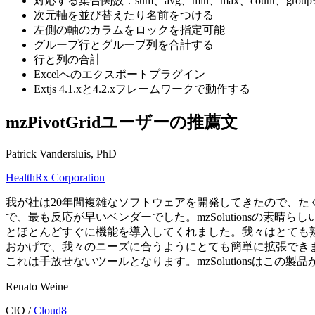
対応する集合関数：sum、avg、min、max、count、
次元軸を並び替えたり名前をつける
左側の軸のカラムをロックを指定可能
グループ行とグループ列を合計する
行と列の合計
Excelへのエクスポートプラグイン
Extjs 4.1.xと4.2.xフレームワークで動作する
mzPivotGridユーザーの推薦文
Patrick Vandersluis, PhD
HealthRx Corporation
我が社は20年間複雑なソフトウェアを開発してきたので、たく
で、最も反応が早いベンダーでした。mzSolutionsの素晴らし
とほとんどすぐに機能を導入してくれました。我々はとても熟練
おかげで、我々のニーズに合うようにとても簡単に拡張できま
これは手放せないツールとなります。mzSolutionsはこの製
Renato Weine
CIO /
Cloud8