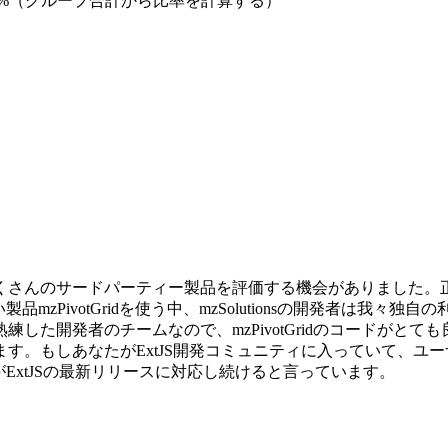
group%（グループ合計から比率を計算する）
さんのサードパーティー製品を評価する機会がありました。正直に申
い製品mzPivotGridを使う中、mzSolutionsの開発者
した開発者のチームなので、mzPivotGridのコードがと
す。もしあなたがExtJS開発コミュニティに入っていて、ユ
品がExtJSの最新リリースに対応し続けると言っています。